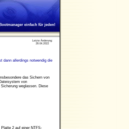
Bootmanager einfach für jeden!
Letzte Änderung:
28.04.2022
 dann allerdings notwendig die
 Insbesondere das Sichern von
 Dateisystem von
r Sicherung weglassen. Diese
f Platte 2 auf einer NTFS-