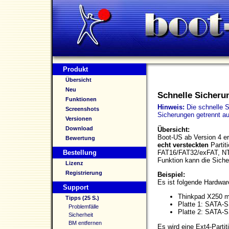
Produkt
Übersicht
Neu
Schnelle Sicheru
Funktionen
Hinweis:
Die schnelle S
Screenshots
Sicherungen getrennt a
Versionen
Download
Übersicht:
Boot-US ab Version 4 er
Bewertung
echt versteckten
Partit
FAT16/FAT32/exFAT, NTF
Bestellung
Funktion kann die Sich
Lizenz
Registrierung
Beispiel:
Es ist folgende Hardwar
Support
Thinkpad X250 
Tipps (25 S.)
Platte 1: SATA-
Problemfälle
Platte 2: SATA-
Sicherheit
BM entfernen
Es wird eine Ext4-Partit