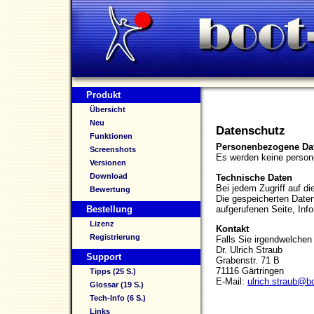
Produkt
Übersicht
Neu
Datenschutz
Funktionen
Personenbezogene Da
Screenshots
Es werden keine person
Versionen
Download
Technische Daten
Bei jedem Zugriff auf d
Bewertung
Die gespeicherten Daten
aufgerufenen Seite, Inf
Bestellung
Lizenz
Kontakt
Registrierung
Falls Sie irgendwelchen 
Dr. Ulrich Straub
Support
Grabenstr. 71 B
71116 Gärtringen
Tipps (25 S.)
E-Mail:
ulrich.straub@b
Glossar (19 S.)
Tech-Info (6 S.)
Links