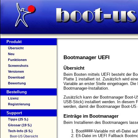
Produkt
Übersicht
Neu
Bootmanager UEFI
Funktionen
Screenshots
Übersicht
Versionen
Beim Booten mittels UEFI besteht der Boo
Download
Platte 1 installiert ist. Zusätzlich wird 
Bewertung
Variable an erster Stelle eingetragen. Die 
Bootmanager-Installation.
Bestellung
Zusätzlich kann der Bootmanager Boot-
Lizenz
USB-Stick) installiert werden. In diesem
Registrierung
werden, damit der Bootmanager Boot-US g
Support
Einträge im Bootmanager
Tipps (25 S.)
Beim Installieren des Bootmanagers lasse
Glossar (19 S.)
Boot####-Variable mit efi-Datei auf 
Tech-Info (6 S.)
Efi-Datei im UEFI Fallback Bootmod
Boot-US Übersicht