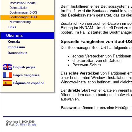
Installation/Update
Beim Installieren eines Betriebssystems 
Deinstallation
Im Fall 1. wird die Boot####-Variable vo
Bootmanager BIOS
das Betriebssystem gestartet, das zu die
Bootmanager UEFI
Nummerierung
Zusätzlich können auch efi-Dateien im s
Links
Eintrag im NVRAM. Um die efi-Datei zu s
booten. Im Fall 2 startet der Bootmanager
Über uns
Spezielle Fähigkeiten von Boot-US
Kontakt
Impressum
Der Bootmanager Boot-US hat folgende sp
Datenschutz
echtes Verstecken von Partitionen
direkter Start von efi-Dateien
Passwort-Schutz
English pages
Das
echte Verstecken
von Partitionen er
Pages françaises
einer bestimmten Windows-Installation ma
Windows-Installation befindet, und gleich
Páginas en español
Der
direkte Start
von efi-Dateien vereinf
öffnen in dem das zu bootende Laufwerk 
auswählen.
Passworte
können für einzelne Einträge 
Copyright © 1999-2026
E-Mail:
Dr. Ulrich Straub